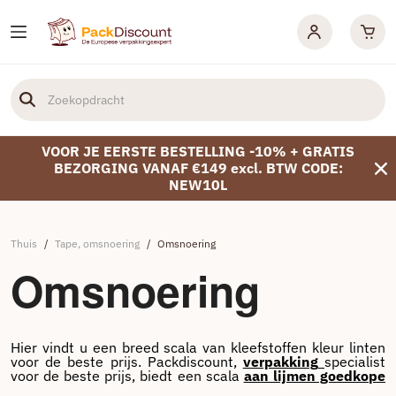
VOOR JE EERSTE BESTELLING -10% + GRATIS
BEZORGING VANAF €149 excl. BTW CODE:
NEW10L
Thuis
/
Tape, omsnoering
/
Omsnoering
Omsnoering
Hier vindt u een breed scala van kleefstoffen kleur linten
voor de beste prijs. Packdiscount,
verpakking
specialist
voor de beste prijs, biedt een scala
aan lijmen goedkope
kleur verpakking
. Packdiscount is de specialist in
...