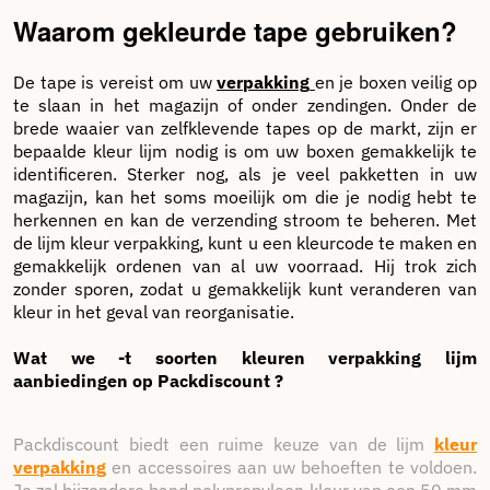
Het kan repareren, sluiten, verbergen, beschermen.
Waarom gekleurde tape gebruiken?
Omdat het sluiten van kratten en dozen essentieel is om
de veiligheid van zendingen te garanderen, biedt de
verpakkingsspecialist
Packdiscount
ook andere soorten
De tape is vereist om uw
verpakking
en je boxen veilig op
verpakkingskleefstoffen om beter aan uw behoeften te
te slaan in het magazijn of onder zendingen. Onder de
voldoen. Al onze lijmen zijn van kwaliteit en tegen de beste
brede waaier van zelfklevende tapes op de markt, zijn er
prijzen.
bepaalde kleur lijm nodig is om uw boxen gemakkelijk te
identificeren. Sterker nog, als je veel pakketten in uw
magazijn, kan het soms moeilijk om die je nodig hebt te
herkennen en kan de verzending stroom te beheren. Met
de lijm kleur verpakking, kunt u een kleurcode te maken en
gemakkelijk ordenen van al uw voorraad. Hij trok zich
zonder sporen, zodat u gemakkelijk kunt veranderen van
kleur in het geval van reorganisatie.
Wat we -t soorten kleuren verpakking lijm
aanbiedingen op
Packd
iscount
?
Packdiscount biedt een ruime keuze van de lijm
kleur
verpakking
en accessoires aan uw behoeften te voldoen.
Je zal bijzondere band polypropyleen kleur van een 50 mm