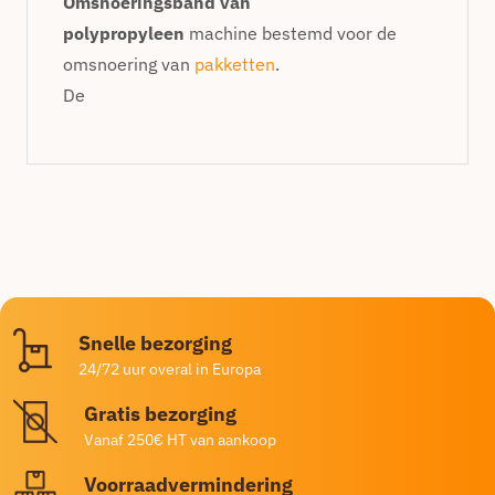
Omsnoeringsband van
polypropyleen
machine bestemd voor de
omsnoering van
pakketten
.
De
Snelle bezorging
24/72 uur overal in Europa
Gratis bezorging
Vanaf 250€ HT van aankoop
Voorraadvermindering