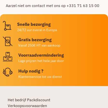
Aarzel niet om contact met ons op +331 71 63 15 00
Snelle bezorging
24/72 uur overal in Europa
Gratis bezorging
Vanaf 250€ HT van aankoop
Voorraadvermindering
Lage prijzen het hele jaar door
Hulp nodig ?
Klantenservice tot uw dienst
Het bedrijf Packdiscount
Verkoopsvoorwaarden