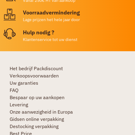
Vanaf 250€ HT van aankoop
Voorraadvermindering
Lage prijzen het hele jaar door
Hulp nodig ?
Klantenservice tot uw dienst
Het bedrijf Packdiscount
Verkoopsvoorwaarden
Uw garanties
FAQ
Bespaar op uw aankopen
Levering
Onze aanwezigheid in Europa
Gidsen online verpakking
Destocking verpakking
Best Price