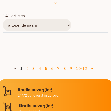
141 articles
«
1
2
3
4
5
6
7
8
9
10-12
»
Snelle bezorging
24/72 uur overal in Europa
Gratis bezorging