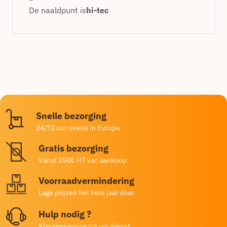
De naaldpunt is
hi-tec
Snelle bezorging
24/72 uur overal in Europa
Gratis bezorging
Vanaf 250€ HT van aankoop
Voorraadvermindering
Lage prijzen het hele jaar door
Hulp nodig ?
Klantenservice tot uw dienst