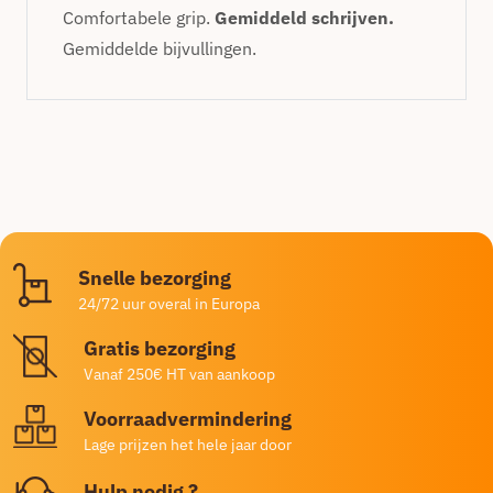
Comfortabele grip.
Gemiddeld schrijven.
Gemiddelde bijvullingen.
Snelle bezorging
24/72 uur overal in Europa
Gratis bezorging
Vanaf 250€ HT van aankoop
Voorraadvermindering
Lage prijzen het hele jaar door
Hulp nodig ?