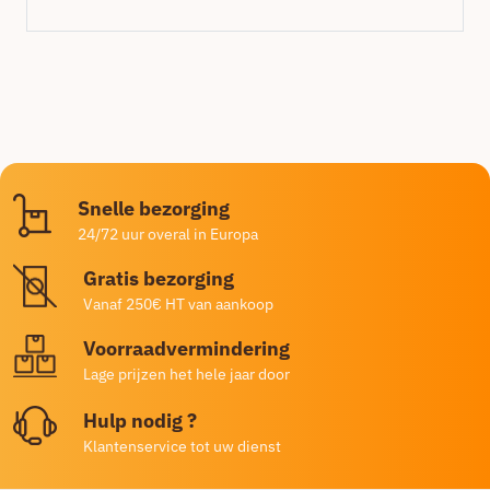
Snelle bezorging
24/72 uur overal in Europa
Gratis bezorging
Vanaf 250€ HT van aankoop
Voorraadvermindering
Lage prijzen het hele jaar door
Hulp nodig ?
Klantenservice tot uw dienst