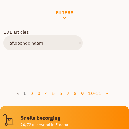
FILTERS
131 articles
«
1
2
3
4
5
6
7
8
9
10-11
»
Snelle bezorging
24/72 uur overal in Europa