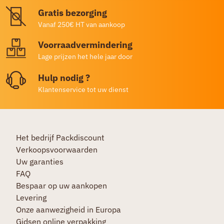
Gratis bezorging
Vanaf 250€ HT van aankoop
Voorraadvermindering
Lage prijzen het hele jaar door
Hulp nodig ?
Klantenservice tot uw dienst
Het bedrijf Packdiscount
Verkoopsvoorwaarden
Uw garanties
FAQ
Bespaar op uw aankopen
Levering
Onze aanwezigheid in Europa
Gidsen online verpakking