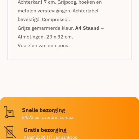
Achterkant 7 cm. Grijpoog, hoeken en
metalen verstevigingen. Achterlabel
bevestigd. Compressor.
Grijze gemarmerde kleur.
A4 Staand
–
Afmetingen: 29 x 32 cm.
Voorzien van een pons.
Snelle bezorging
24/72 uur overal in Europa
Gratis bezorging
Vanaf 250€ HT van aankoop