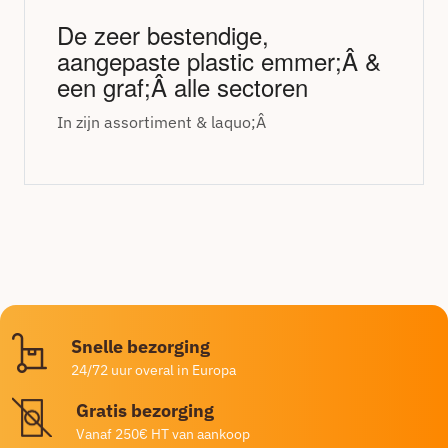
De zeer bestendige,
aangepaste plastic emmer;Â &
een graf;Â alle sectoren
In zijn assortiment & laquo;Â
Snelle bezorging
24/72 uur overal in Europa
Gratis bezorging
Vanaf 250€ HT van aankoop