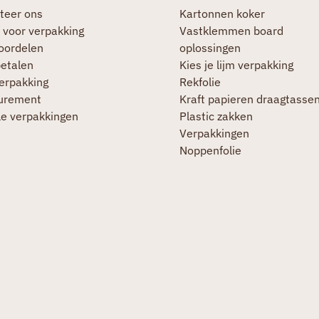
teer ons
Kartonnen koker
 voor verpakking
Vastklemmen board
oordelen
oplossingen
betalen
Kies je lijm verpakking
verpakking
Rekfolie
urement
Kraft papieren draagtasse
le verpakkingen
Plastic zakken
Verpakkingen
Noppenfolie