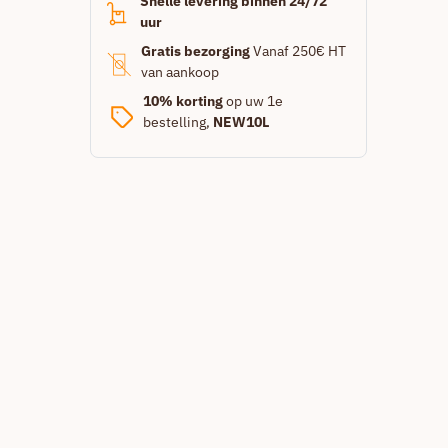
Snelle levering binnen 24/72
uur
Gratis bezorging
Vanaf 250€ HT
van aankoop
10% korting
op uw 1e
bestelling,
NEW10L