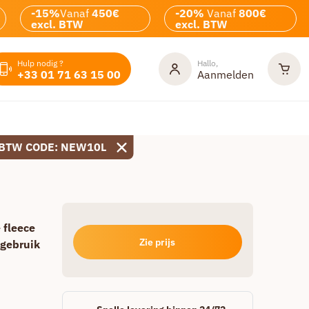
-15%
Vanaf
450€
-20%
Vanaf
800€
excl. BTW
excl. BTW
Hulp nodig ?
Hallo,
+33 01 71 63 15 00
Aanmelden
 BTW CODE: NEW10L
 fleece
Zie prijs
 gebruik