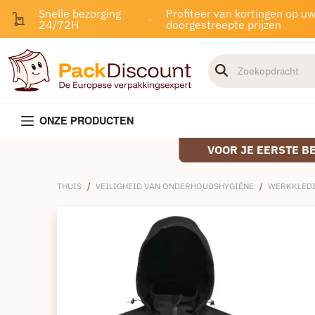
Snelle bezorging
Profiteer van kortingen op u
-
24/72H
doorgestreepte prijzen
ONZE PRODUCTEN
VOOR JE EERSTE B
THUIS
/
VEILIGHEID VAN ONDERHOUDSHYGIËNE
/
WERKKLED