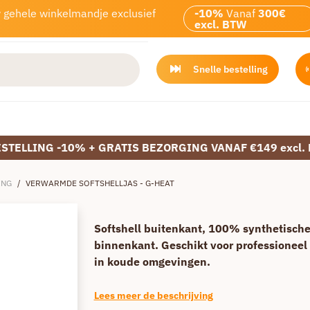
w gehele winkelmandje exclusief
-10%
Vanaf
300€
excl. BTW
Snelle bestelling
ESTELLING -10% + GRATIS BEZORGING VANAF €149 excl.
ING
/
VERWARMDE SOFTSHELLJAS - G-HEAT
Softshell buitenkant, 100% synthetische
binnenkant. Geschikt voor professioneel
in koude omgevingen.
Lees meer de beschrijving