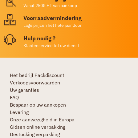
Vanaf 250€ HT van aankoop
Voorraadvermindering
Lage prijzen het hele jaar door
Hulp nodig ?
Klantenservice tot uw dienst
Het bedrijf Packdiscount
Verkoopsvoorwaarden
Uw garanties
FAQ
Bespaar op uw aankopen
Levering
Onze aanwezigheid in Europa
Gidsen online verpakking
Destocking verpakking