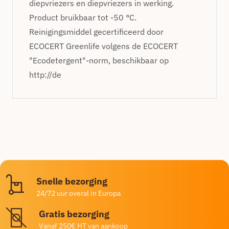
diepvriezers en diepvriezers in werking.
Product bruikbaar tot -50 °C.
Reinigingsmiddel gecertificeerd door
ECOCERT Greenlife volgens de ECOCERT
"Ecodetergent"-norm, beschikbaar op
http://de
Snelle bezorging
24/72 uur overal in Europa
Gratis bezorging
Vanaf 250€ HT van aankoop