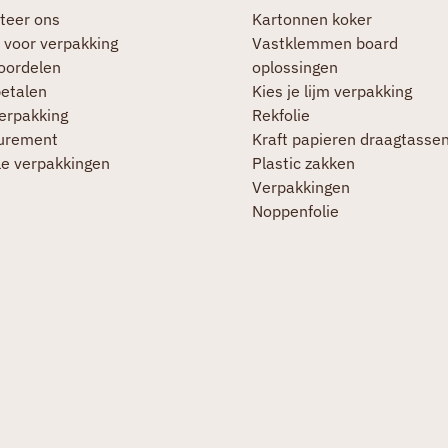
teer ons
Kartonnen koker
 voor verpakking
Vastklemmen board
oordelen
oplossingen
betalen
Kies je lijm verpakking
verpakking
Rekfolie
urement
Kraft papieren draagtasse
le verpakkingen
Plastic zakken
Verpakkingen
Noppenfolie