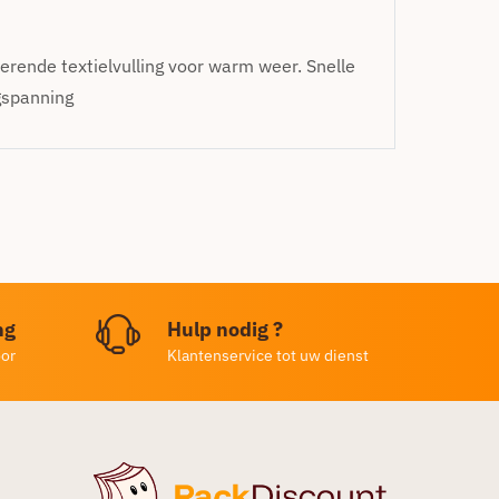
rende textielvulling voor warm weer. Snelle
gspanning
ng
Hulp nodig ?
oor
Klantenservice tot uw dienst