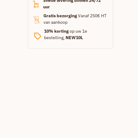
Snelle levering binnen 24/72
uur
Gratis bezorging
Vanaf 250€ HT
van aankoop
10% korting
op uw 1e
bestelling,
NEW10L