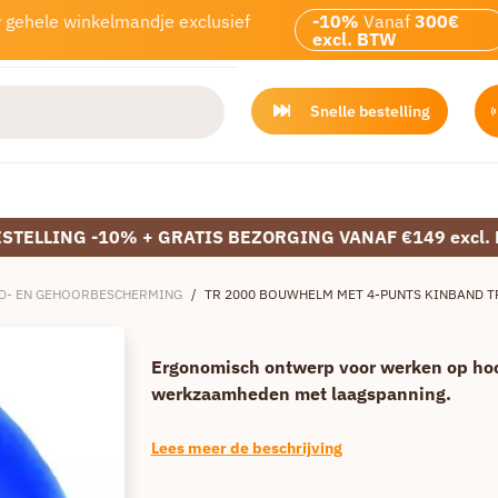
w gehele winkelmandje exclusief
-10%
Vanaf
300€
excl. BTW
Snelle bestelling
ESTELLING -10% + GRATIS BEZORGING VANAF €149 excl.
D- EN GEHOORBESCHERMING
/
TR 2000 BOUWHELM MET 4-PUNTS KINBAND 
Ergonomisch ontwerp voor werken op ho
werkzaamheden met laagspanning.
Lees meer de beschrijving