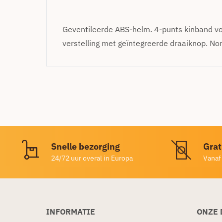
Geventileerde ABS-helm. 4-punts kinband vo
verstelling met geïntegreerde draaiknop. N
Snelle bezorging
Grat
24/72 uur overal in Europa
Vanaf
INFORMATIE
ONZE 