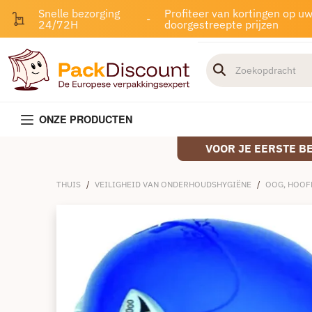
Snelle bezorging
Profiteer van kortingen op u
-
24/72H
doorgestreepte prijzen
ONZE PRODUCTEN
VOOR JE EERSTE B
THUIS
/
VEILIGHEID VAN ONDERHOUDSHYGIËNE
/
OOG, HOOF