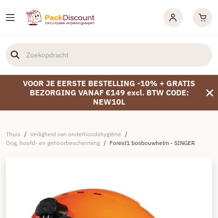
VOOR JE EERSTE BESTELLING -10% + GRATIS
BEZORGING VANAF €149 excl. BTW CODE:
NEW10L
Thuis
/
Veiligheid van onderhoudshygiëne
/
Oog, hoofd- en gehoorbescherming
/
Forest1 bosbouwhelm - SINGER