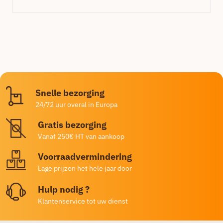
Snelle bezorging
24/72 uur overal in Europa
Gratis bezorging
Vanaf 250€ HT van aankoop
Voorraadvermindering
Lage prijzen het hele jaar door
Hulp nodig ?
Klantenservice tot uw dienst