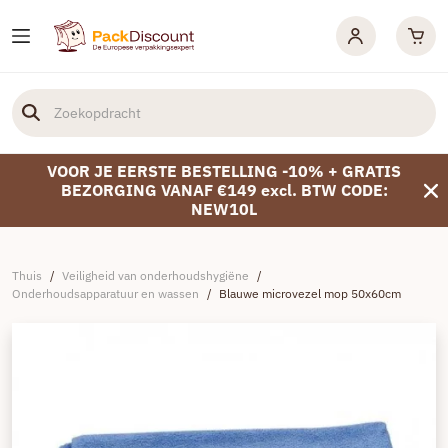
VOOR JE EERSTE BESTELLING -10% + GRATIS
BEZORGING VANAF €149 excl. BTW CODE:
NEW10L
Thuis
/
Veiligheid van onderhoudshygiëne
/
Onderhoudsapparatuur en wassen
/
Blauwe microvezel mop 50x60cm