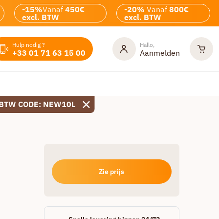
-15%
Vanaf
450€
-20%
Vanaf
800€
excl. BTW
excl. BTW
Hulp nodig ?
Hallo,
+33 01 71 63 15 00
Aanmelden
 BTW CODE: NEW10L
Zie prijs