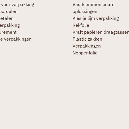
 voor verpakking
Vastklemmen board
oordelen
oplossingen
betalen
Kies je lijm verpakking
verpakking
Rekfolie
urement
Kraft papieren draagtasse
le verpakkingen
Plastic zakken
Verpakkingen
Noppenfolie