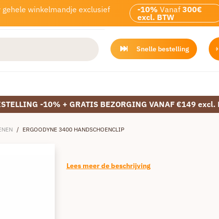
w gehele winkelmandje exclusief
-10%
Vanaf
300€
excl. BTW
Snelle bestelling
ESTELLING -10% + GRATIS BEZORGING VANAF €149 excl.
ENEN
/
ERGOODYNE 3400 HANDSCHOENCLIP
Lees meer de beschrijving