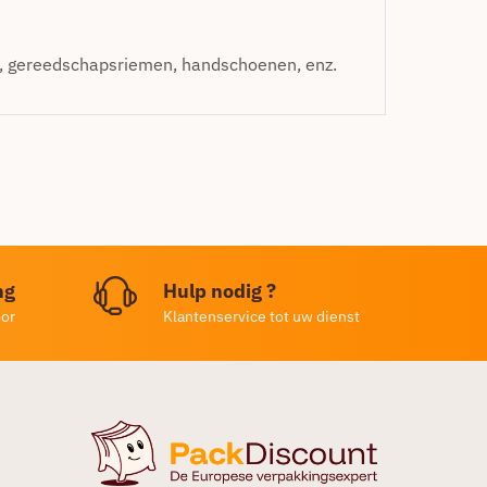
, gereedschapsriemen, handschoenen, enz.
ng
Hulp nodig ?
oor
Klantenservice tot uw dienst