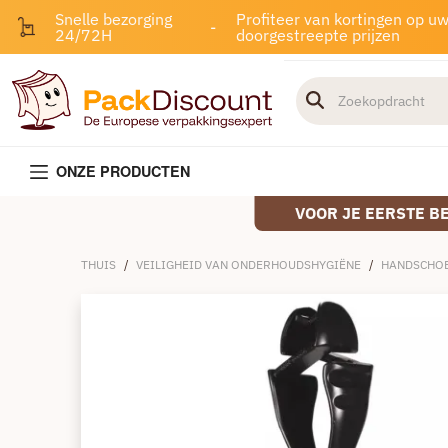
Snelle bezorging
Profiteer van kortingen op u
-
24/72H
doorgestreepte prijzen
ONZE PRODUCTEN
VOOR JE EERSTE B
THUIS
/
VEILIGHEID VAN ONDERHOUDSHYGIËNE
/
HANDSCHO