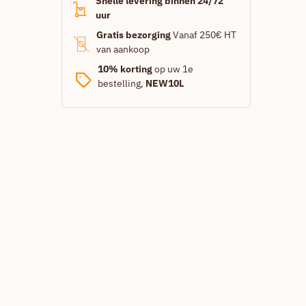
Snelle levering binnen 24/72
uur
Gratis bezorging
Vanaf 250€ HT
van aankoop
10% korting
op uw 1e
bestelling,
NEW10L