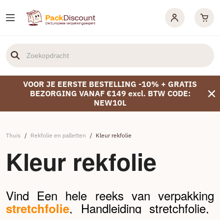
VOOR JE EERSTE BESTELLING -10% + GRATIS
BEZORGING VANAF €149 excl. BTW CODE:
NEW10L
Thuis
/
Rekfolie en palletten
/
Kleur rekfolie
Kleur rekfolie
Vind Een hele reeks van verpakking
, Handleiding stretchfolie,
stretchfolie
...