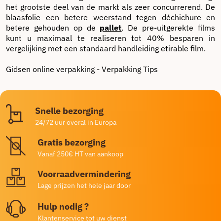
het grootste deel van de markt als zeer concurrerend.
De
blaasfolie een betere weerstand tegen déchichure en
betere gehouden op de
pallet
.
De pre-uitgerekte films
kunt u maximaal te realiseren tot 40% besparen in
vergelijking met een standaard handleiding etirable film.
Gidsen online verpakking - Verpakking Tips
Snelle bezorging
24/72 uur overal in Europa
Gratis bezorging
Vanaf 250€ HT van aankoop
Voorraadvermindering
Lage prijzen het hele jaar door
Hulp nodig ?
Klantenservice tot uw dienst