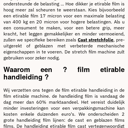
In ons
assortiment handmatige
ondersteunde de belasting ... Hoe dikker je etirable film is
bieden we ook
stretchfolie
hoog meer zal scheuren te weerstaan.
Kies bijvoorbeeld
gereedschappen zoals de rekfolie-
een etirable film 17 micron voor een maximale belasting
van 400 kg en 20 micron voor hogere belastingen.
Als u
afwikkelaar of de rekfolie-kit om het
een consument te maken, voor een betere grip, meer
gemakkelijker te gebruiken.
kracht, het leggen gemakkelijker en minder vermoeiend,
zullen we specifieke bereiken zoals
Cast stretchfolie
, pre-
Dit bespaart u veel tijd. Rekfolies in kleur zijn ook
uitgerekt of geblazen met verbeterde mechanische
beschikbaar op onze website. Als u niet weet welk type
eigenschappen in te voeren.
De stretch film machine zult
handmatige rekfolie u moet gebruiken, kunt u een beroep
gebruiken voor zeker nodig.
doen op ons team van experts. Zij zullen u adviseren en u
helpen bij het kiezen van de beste rekfolie voor uw
Waarom een ? film etirable
producten. In ieder geval is ons hele assortiment
stretchfolie en palletiseren van een zeer hoge kwaliteit en
handleiding ?
altijd gegarandeerd tegen de beste prijzen. Ontdek onze
andere verpakkingsproducten.
Wij verzetten ons tegen de film etirable handleiding in de
film etirable machine.
de handleiding film is vandaag de
dag meer dan 60% marktaandeel.
Het vereist duidelijk
minder investeringen voor een verpakkingsmachine kan
kosten enkele duizenden euro's.
We onderscheiden 2
grote handleiding film lijnen: de cast en geblazen films
films.
De handleiding etirable film cast vertegenwoordigt