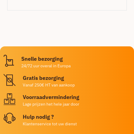
Snelle bezorging
24/72 uur overal in Europa
Gratis bezorging
Vanaf 250€ HT van aankoop
Voorraadvermindering
Lage prijzen het hele jaar door
Hulp nodig ?
Klantenservice tot uw dienst