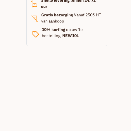
Snelle levering binnen 24/72
uur
Gratis bezorging
Vanaf 250€ HT
van aankoop
10% korting
op uw 1e
bestelling,
NEW10L