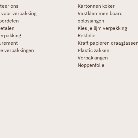
teer ons
Kartonnen koker
 voor verpakking
Vastklemmen board
oordelen
oplossingen
betalen
Kies je lijm verpakking
verpakking
Rekfolie
urement
Kraft papieren draagtasse
le verpakkingen
Plastic zakken
Verpakkingen
Noppenfolie