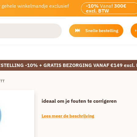
w gehele winkelmandje exclusief
-10%
Vanaf
300€
excl. BTW
Snelle bestelling
ESTELLING -10% + GRATIS BEZORGING VANAF €149 excl.
ITT
ideaal om je fouten te corrigeren
Lees meer de beschrijving