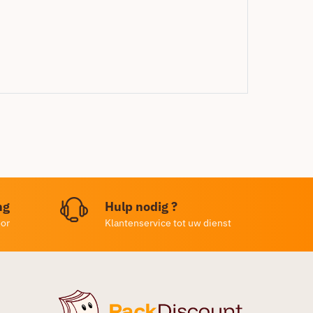
ng
Hulp nodig ?
oor
Klantenservice tot uw dienst