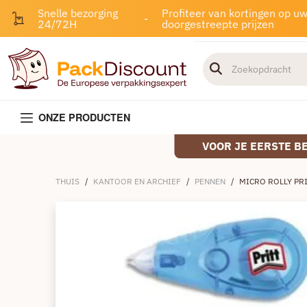
Snelle bezorging
Profiteer van kortingen op u
-
24/72H
doorgestreepte prijzen
ONZE PRODUCTEN
VOOR JE EERSTE B
THUIS
/
KANTOOR EN ARCHIEF
/
PENNEN
/
MICRO ROLLY PR