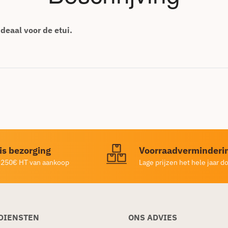
ideaal voor de etui.
is bezorging
Voorraadverminderi
 250€ HT van aankoop
Lage prijzen het hele jaar d
DIENSTEN
ONS ADVIES