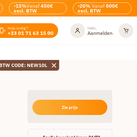
-15%
Vanaf
450€
-20%
Vanaf
800€
excl. BTW
excl. BTW
Hulp nodig ?
Hallo,
+33 01 71 63 15 00
Aanmelden
 BTW CODE: NEW10L
Zie prijs