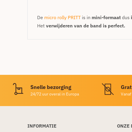
De
micro rolly PRITT
is in
mini-formaat
dus
Het
verwijderen van de band is perfect.
Snelle bezorging
Grat
24/72 uur overal in Europa
Vanaf
INFORMATIE
ONZE 