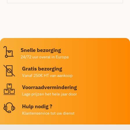
Snelle bezorging
24/72 uur overal in Europa
Gratis bezorging
Vanaf 250€ HT van aankoop
Voorraadvermindering
Lage prijzen het hele jaar door
Hulp nodig ?
Klantenservice tot uw dienst