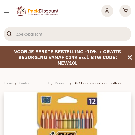
VOOR JE EERSTE BESTELLING -10% + GRATIS
BEZORGING VANAF €149 excl. BTW CODE:
NEW10L
Thuis
/
Kantoor en archief
/
Pennen
/
BIC Tropicolors2 kleurpotloden