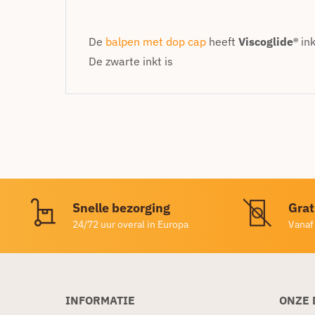
De
balpen met dop cap
heeft
Viscoglide®
ink
De zwarte inkt is
Snelle bezorging
Grat
24/72 uur overal in Europa
Vanaf
INFORMATIE
ONZE 