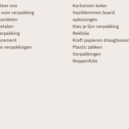
teer ons
Kartonnen koker
 voor verpakking
Vastklemmen board
oordelen
oplossingen
betalen
Kies je lijm verpakking
verpakking
Rekfolie
urement
Kraft papieren draagtasse
le verpakkingen
Plastic zakken
Verpakkingen
Noppenfolie