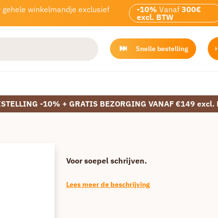
w gehele winkelmandje exclusief
-10%
Vanaf
300€
excl. BTW
Snelle bestelling
ESTELLING -10% + GRATIS BEZORGING VANAF €149 excl.
Voor soepel schrijven.
Lees meer de beschrijving