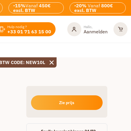
-15%
Vanaf
450€
-20%
Vanaf
800€
excl. BTW
excl. BTW
Hulp nodig ?
Hallo,
+33 01 71 63 15 00
Aanmelden
 BTW CODE: NEW10L
Zie prijs