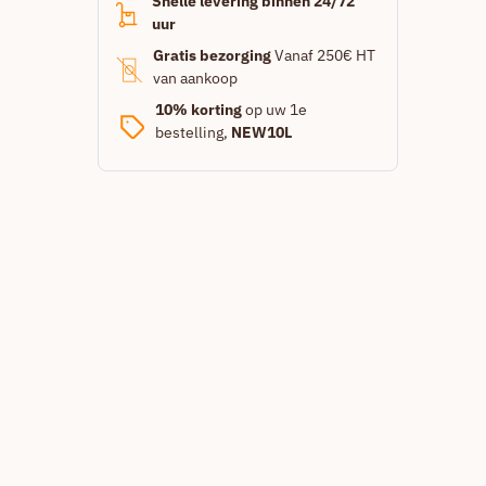
Snelle levering binnen 24/72
uur
Gratis bezorging
Vanaf 250€ HT
van aankoop
10% korting
op uw 1e
bestelling,
NEW10L