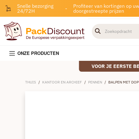
Snelle bezorging
Profiteer van kortingen op u
-
24/72H
doorgestreepte prijzen
ONZE PRODUCTEN
VOOR JE EERSTE B
THUIS
/
KANTOOR EN ARCHIEF
/
PENNEN
/
BALPEN MET DOP