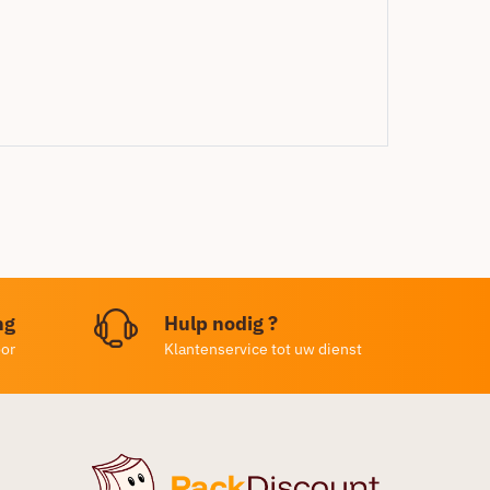
ng
Hulp nodig ?
oor
Klantenservice tot uw dienst