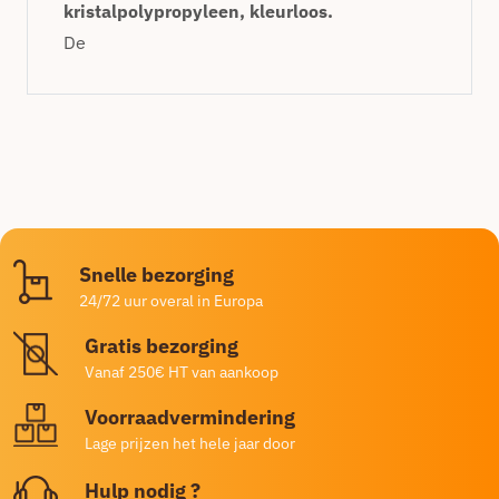
kristalpolypropyleen, kleurloos.
De
Snelle bezorging
24/72 uur overal in Europa
Gratis bezorging
Vanaf 250€ HT van aankoop
Voorraadvermindering
Lage prijzen het hele jaar door
Hulp nodig ?