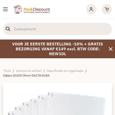
VOOR JE EERSTE BESTELLING -10% + GRATIS
BEZORGING VANAF €149 excl. BTW CODE:
NEW10L
Thuis
/
Kantoor en archief
/
Classificatie en organisatie
/
Zakjes QUICK'IN en EAZ'IN ELBA