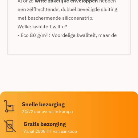
Al onze
witte zakelijke enveloppen
hebben
een zelfhechtende, dubbel beveiligde sluiting
met beschermende siliconenstrip.
Welke kwaliteit wilt u?
- Eco 80 g/m² : Voordelige kwaliteit, maar de
Snelle bezorging
24/72 uur overal in Europa
Gratis bezorging
Vanaf 250€ HT van aankoop