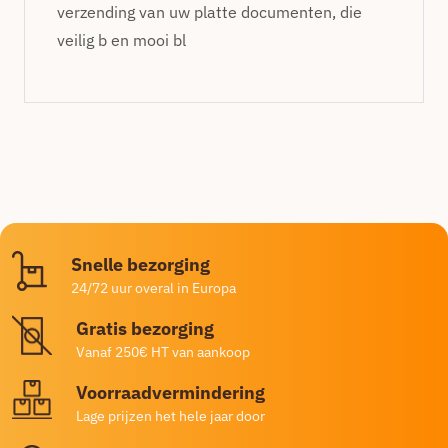
verzending van uw platte documenten, die
veilig b en mooi bl
Snelle bezorging
24/72 uur overal in Europa
Gratis bezorging
Vanaf 250€ HT van aankoop
Voorraadvermindering
Lage prijzen het hele jaar door