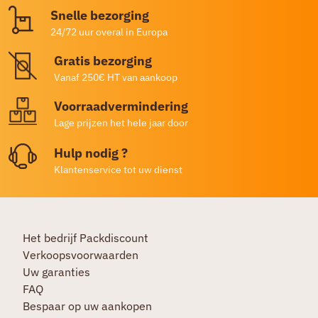
Snelle bezorging
24/72 uur overal in Europa
Gratis bezorging
Vanaf 250€ HT van aankoop
Voorraadvermindering
Lage prijzen het hele jaar door
Hulp nodig ?
Klantenservice tot uw dienst
Het bedrijf Packdiscount
Verkoopsvoorwaarden
Uw garanties
FAQ
Bespaar op uw aankopen