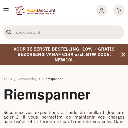
VOOR JE EERSTE BESTELLING -10% + GRATIS
BEZORGING VANAF €149 excl. BTW CODE:
NEW10L
Thuis
/
Omsnoering
/
Riemspanner
Riemspanner
Sécurisez vos expéditions à l'aide du feuillard (feuillard
acier...), il vous permettra de maintenir vos charges
palettisées et la fermeture par bande de vos colis. Dans
notre gamme
adhésif et cerclage
, retrouvez l
e
tendeur
...