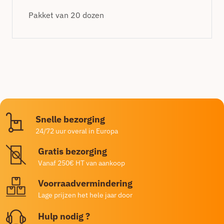
Pakket van 20 dozen
Snelle bezorging
24/72 uur overal in Europa
Gratis bezorging
Vanaf 250€ HT van aankoop
Voorraadvermindering
Lage prijzen het hele jaar door
Hulp nodig ?