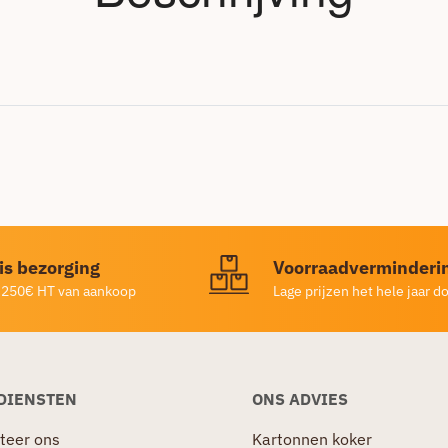
is bezorging
Voorraadverminderi
 250€ HT van aankoop
Lage prijzen het hele jaar d
DIENSTEN
ONS ADVIES
teer ons
Kartonnen koker