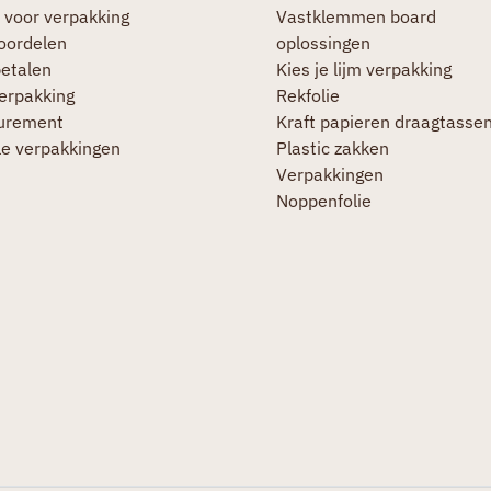
 voor verpakking
Vastklemmen board
oordelen
oplossingen
betalen
Kies je lijm verpakking
verpakking
Rekfolie
urement
Kraft papieren draagtasse
le verpakkingen
Plastic zakken
Verpakkingen
Noppenfolie