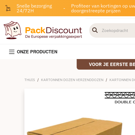
Snelle bezorging
Profiteer van kortingen op u
-
24/72H
doorgestreepte prijzen
ONZE PRODUCTEN
VOOR JE EERSTE B
THUIS
/
KARTONNEN DOZEN VERZENDDOZEN
/
KARTONNEN D