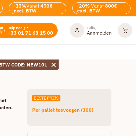
-15%
Vanaf
450€
-20%
Vanaf
800€
excl. BTW
excl. BTW
Hulp nodig ?
Hallo,
+33 01 71 63 15 00
Aanmelden
 BTW CODE: NEW10L
BESTE PRIJS
het
ucten.
Per pallet toevoegen (300)