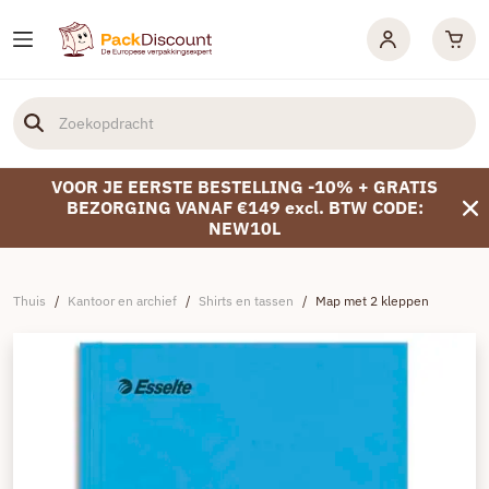
VOOR JE EERSTE BESTELLING -10% + GRATIS
BEZORGING VANAF €149 excl. BTW CODE:
NEW10L
Thuis
/
Kantoor en archief
/
Shirts en tassen
/
Map met 2 kleppen