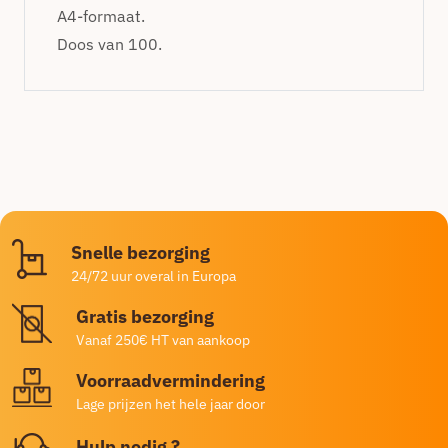
A4-formaat.
Doos van 100.
Snelle bezorging
24/72 uur overal in Europa
Gratis bezorging
Vanaf 250€ HT van aankoop
Voorraadvermindering
Lage prijzen het hele jaar door
Hulp nodig ?