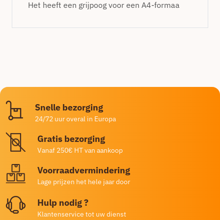
Het heeft een grijpoog voor een A4-formaa
Snelle bezorging
24/72 uur overal in Europa
Gratis bezorging
Vanaf 250€ HT van aankoop
Voorraadvermindering
Lage prijzen het hele jaar door
Hulp nodig ?
Klantenservice tot uw dienst