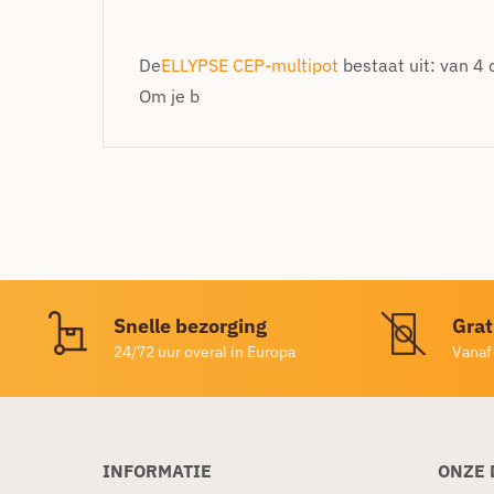
De
ELLYPSE CEP-multipot
bestaat uit: van 4
Om je b
Snelle bezorging
Grat
24/72 uur overal in Europa
Vanaf
INFORMATIE
ONZE 