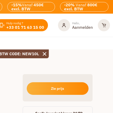
-15%
Vanaf
450€
-20%
Vanaf
800€
excl. BTW
excl. BTW
Hulp nodig ?
Hallo,
+33 01 71 63 15 00
Aanmelden
 BTW CODE: NEW10L
Zie prijs