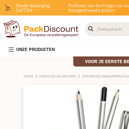
Snelle bezorging
Profiteer van kortingen op u
-
24/72H
doorgestreepte prijzen
ONZE PRODUCTEN
VOOR JE EERSTE B
THUIS
/
KANTOOR EN ARCHIEF
/
ONTWIKKELINGSAPPARATU