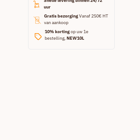
Snelle levering binnen 24/72
uur
Gratis bezorging
Vanaf 250€ HT
van aankoop
10% korting
op uw 1e
bestelling,
NEW10L