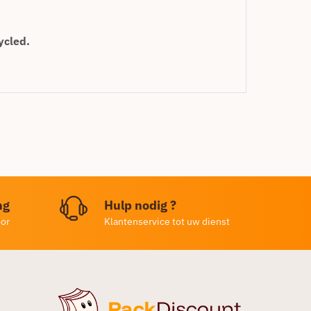
ycled.
ng
Hulp nodig ?
oor
Klantenservice tot uw dienst