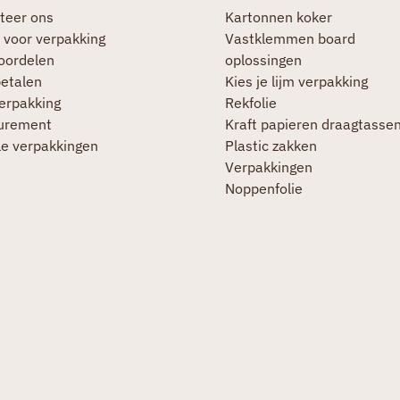
teer ons
Kartonnen koker
 voor verpakking
Vastklemmen board
oordelen
oplossingen
betalen
Kies je lijm verpakking
verpakking
Rekfolie
urement
Kraft papieren draagtasse
le verpakkingen
Plastic zakken
Verpakkingen
Noppenfolie