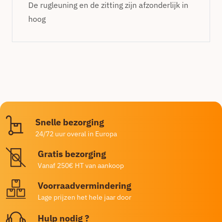
De rugleuning en de zitting zijn afzonderlijk in
hoog
Snelle bezorging
24/72 uur overal in Europa
Gratis bezorging
Vanaf 250€ HT van aankoop
Voorraadvermindering
Lage prijzen het hele jaar door
Hulp nodig ?