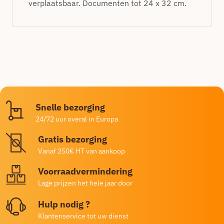
verplaatsbaar. Documenten tot 24 x 32 cm.
Snelle bezorging
24/72 uur overal in Europa
Gratis bezorging
Vanaf 250€ HT van aankoop
Voorraadvermindering
Lage prijzen het hele jaar door
Hulp nodig ?
Klantenservice tot uw dienst