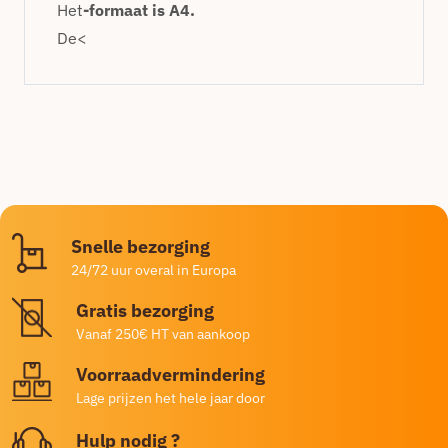
Het
-formaat is A4.
De<
Snelle bezorging
24/72 uur overal in Europa
Gratis bezorging
Vanaf 250€ HT van aankoop
Voorraadvermindering
Lage prijzen het hele jaar door
Hulp nodig ?