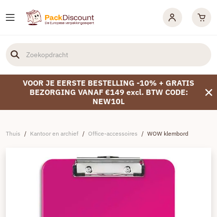
VOOR JE EERSTE BESTELLING -10% + GRATIS
BEZORGING VANAF €149 excl. BTW CODE:
NEW10L
Thuis
/
Kantoor en archief
/
Office-accessoires
/
WOW klembord