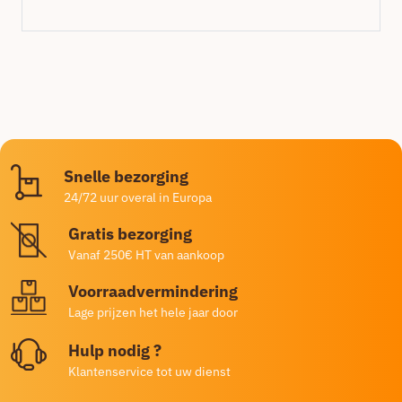
Snelle bezorging
24/72 uur overal in Europa
Gratis bezorging
Vanaf 250€ HT van aankoop
Voorraadvermindering
Lage prijzen het hele jaar door
Hulp nodig ?
Klantenservice tot uw dienst