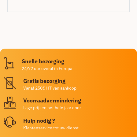
Snelle bezorging
24/72 uur overal in Europa
Gratis bezorging
Vanaf 250€ HT van aankoop
Voorraadvermindering
Lage prijzen het hele jaar door
Hulp nodig ?
Klantenservice tot uw dienst