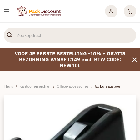
VOOR JE EERSTE BESTELLING -10% + GRATIS
BEZORGING VANAF €149 excl. BTW CODE:
NEW10L
Thuis
/
Kantoor en archief
/
Office-accessoires
/
5x bureauspoel