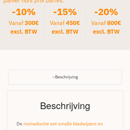
panier hors prix barrés.*
-10%
-15%
-20%
Vanaf
300€
Vanaf
450€
Vanaf
800€
excl. BTW
excl. BTW
excl. BTW
Beschrijving
Beschrijving
De
nomadische set smalle bladwijzers en