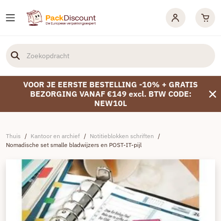
VOOR JE EERSTE BESTELLING -10% + GRATIS
BEZORGING VANAF €149 excl. BTW CODE:
NEW10L
Thuis
/
Kantoor en archief
/
Notitieblokken schriften
/
Nomadische set smalle bladwijzers en POST-IT-pijl