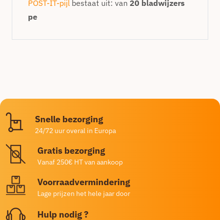
POST-IT-pijl
bestaat uit: van
20 bladwijzers
pe
Snelle bezorging
24/72 uur overal in Europa
Gratis bezorging
Vanaf 250€ HT van aankoop
Voorraadvermindering
Lage prijzen het hele jaar door
Hulp nodig ?