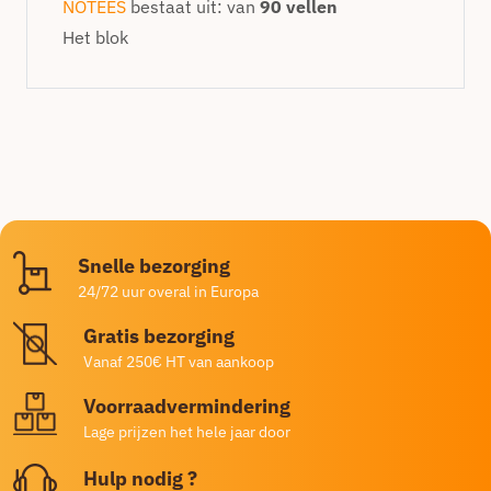
NOTEES
bestaat uit: van
90 vellen
Het blok
Snelle bezorging
24/72 uur overal in Europa
Gratis bezorging
Vanaf 250€ HT van aankoop
Voorraadvermindering
Lage prijzen het hele jaar door
Hulp nodig ?