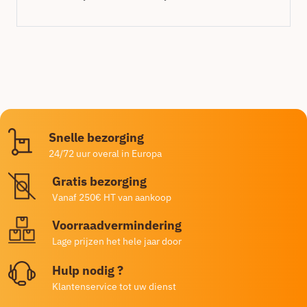
Snelle bezorging
24/72 uur overal in Europa
Gratis bezorging
Vanaf 250€ HT van aankoop
Voorraadvermindering
Lage prijzen het hele jaar door
Hulp nodig ?
Klantenservice tot uw dienst