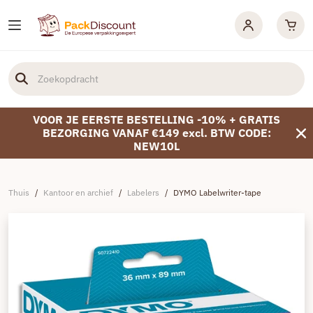
VOOR JE EERSTE BESTELLING -10% + GRATIS
BEZORGING VANAF €149 excl. BTW CODE:
NEW10L
Thuis
/
Kantoor en archief
/
Labelers
/
DYMO Labelwriter-tape