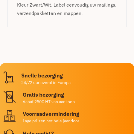
Kleur Zwart/Wit. Label eenvoudig uw mailings,
verzendpakketten en mappen.
Snelle bezorging
24/72 uur overal in Europa
Gratis bezorging
Vanaf 250€ HT van aankoop
Voorraadvermindering
Lage prijzen het hele jaar door
Hulp nodig ?