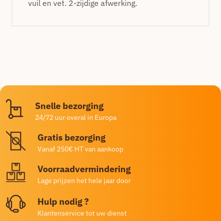
vuil en vet. 2-zijdige afwerking.
Snelle bezorging
24/72 uur overal in Europa
Gratis bezorging
Vanaf 250€ HT van aankoop
Voorraadvermindering
Lage prijzen het hele jaar door
Hulp nodig ?
Klantenservice tot uw dienst