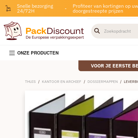
Snelle bezorging
Profiteer van kortingen op u
-
24/72H
doorgestreepte prijzen
ONZE PRODUCTEN
VOOR JE EERSTE B
THUIS
/
KANTOOR EN ARCHIEF
/
DOSSIERMAPPEN
/
LEVERB