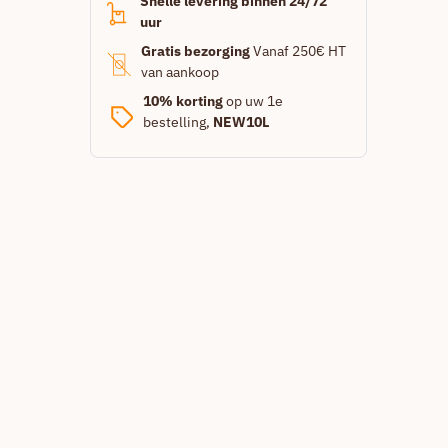
Snelle levering binnen 24/72
uur
Gratis bezorging
Vanaf 250€ HT
van aankoop
10% korting
op uw 1e
bestelling,
NEW10L