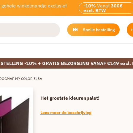
w gehele winkelmandje exclusief
-10%
Vanaf
300€
excl. BTW
Snelle bestelling
ESTELLING -10% + GRATIS BEZORGING VANAF €149 excl.
OOGMAP MY COLOR ELBA
Het grootste kleurenpalet!
Lees meer de beschrijving