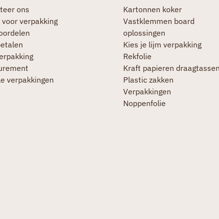
teer ons
Kartonnen koker
 voor verpakking
Vastklemmen board
oordelen
oplossingen
betalen
Kies je lijm verpakking
verpakking
Rekfolie
urement
Kraft papieren draagtasse
le verpakkingen
Plastic zakken
Verpakkingen
Noppenfolie