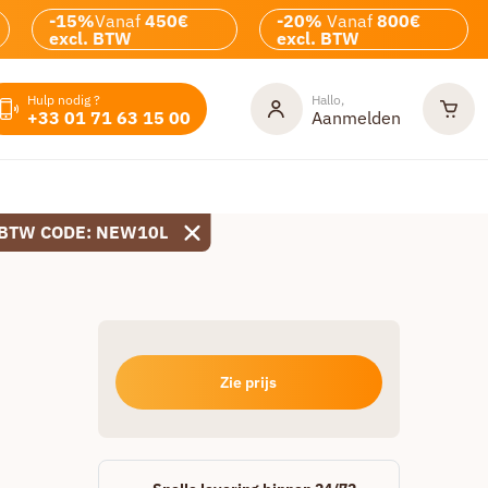
-15%
Vanaf
450€
-20%
Vanaf
800€
excl. BTW
excl. BTW
Hulp nodig ?
Hallo,
+33 01 71 63 15 00
Aanmelden
 BTW CODE: NEW10L
Zie prijs