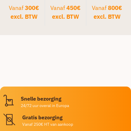
Vanaf
300€
Vanaf
450€
Vanaf
800€
excl. BTW
excl. BTW
excl. BTW
Snelle bezorging
24/72 uur overal in Europa
Gratis bezorging
Vanaf 250€ HT van aankoop