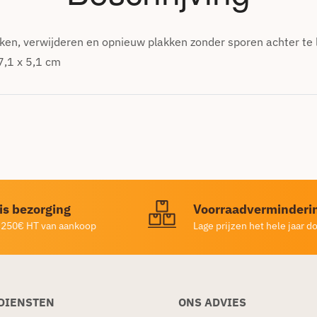
ken, verwijderen en opnieuw plakken zonder sporen achter te la
 7,1 x 5,1 cm
is bezorging
Voorraadverminderi
 250€ HT van aankoop
Lage prijzen het hele jaar d
DIENSTEN
ONS ADVIES