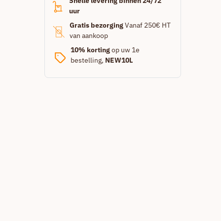
Snelle levering binnen 24/72
uur
Gratis bezorging
Vanaf 250€ HT
van aankoop
10% korting
op uw 1e
bestelling,
NEW10L