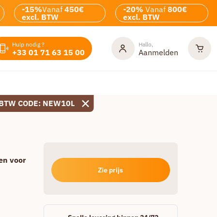
-15%
Vanaf
450€
-20%
Vanaf
800€
excl. BTW
excl. BTW
Hulp nodig ?
Hallo,
+33 01 71 63 15 00
Aanmelden
 BTW CODE: NEW10L
en voor
Zie prijs