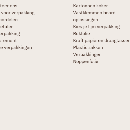
teer ons
Kartonnen koker
 voor verpakking
Vastklemmen board
oordelen
oplossingen
betalen
Kies je lijm verpakking
verpakking
Rekfolie
urement
Kraft papieren draagtasse
le verpakkingen
Plastic zakken
Verpakkingen
Noppenfolie