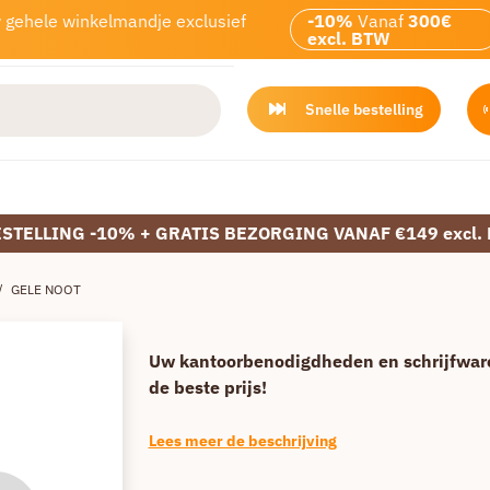
w gehele winkelmandje exclusief
-10%
Vanaf
300€
excl. BTW
Snelle bestelling
ESTELLING -10% + GRATIS BEZORGING VANAF €149 excl.
/
GELE NOOT
Uw kantoorbenodigdheden en schrijfwar
de beste prijs!
Lees meer de beschrijving