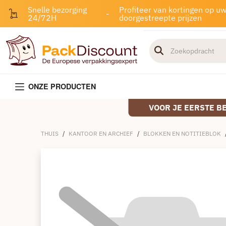
Snelle bezorging
Profiteer van kortingen op u
-
24/72H
doorgestreepte prijzen
ONZE PRODUCTEN
VOOR JE EERSTE B
THUIS
/
KANTOOR EN ARCHIEF
/
BLOKKEN EN NOTITIEBLOK