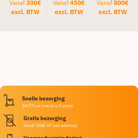
Vanaf
300€
Vanaf
450€
Vanaf
800€
excl. BTW
excl. BTW
excl. BTW
Snelle bezorging
24/72 uur overal in Europa
Gratis bezorging
Vanaf 250€ HT van aankoop
Voorraadvermindering