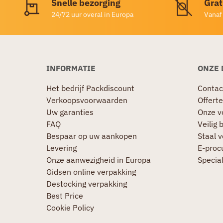
Snelle bezorging
Grat
24/72 uur overal in Europa
Vanaf
INFORMATIE
ONZE 
Het bedrijf Packdiscount
Contac
Verkoopsvoorwaarden
Offerte
Uw garanties
Onze v
FAQ
Veilig 
Bespaar op uw aankopen
Staal 
Levering
E-proc
Onze aanwezigheid in Europa
Specia
Gidsen online verpakking
Destocking verpakking
Best Price
Cookie Policy