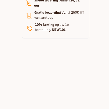
Snelle levering binnen 24/72
uur
Gratis bezorging
Vanaf 250€ HT
van aankoop
10% korting
op uw 1e
bestelling,
NEW10L