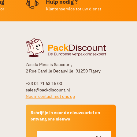
ng
Hulp nodig ?
oor
Klantenservice tot uw dienst
Zac du Plessis Saucourt,
2 Rue Camille Decauville, 91250 Tigery
+33 01 71 63 15 00
sales@packdiscount.nl
n
Neem contact met ons op
Schrijf je in voor de nieuwsbrief en
ontvang ons nieuws