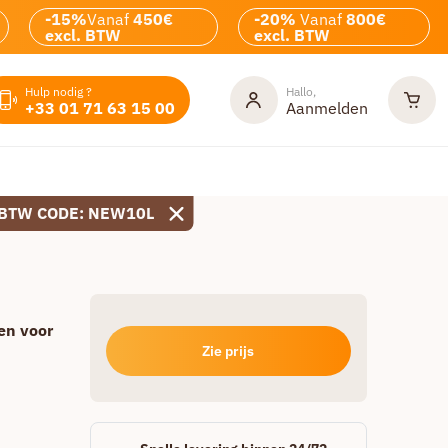
-15%
Vanaf
450€
-20%
Vanaf
800€
excl. BTW
excl. BTW
Hulp nodig ?
Hallo,
+33 01 71 63 15 00
Aanmelden
 BTW CODE: NEW10L
en voor
Zie prijs