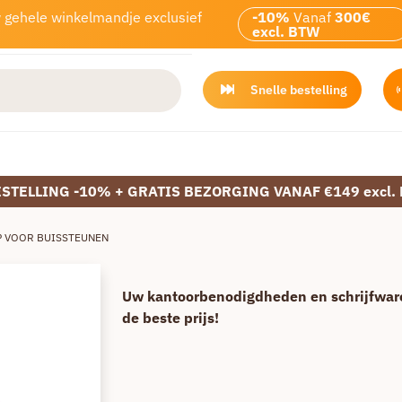
w gehele winkelmandje exclusief
-10%
Vanaf
300€
excl. BTW
Snelle bestelling
ESTELLING -10% + GRATIS BEZORGING VANAF €149 excl.
 VOOR BUISSTEUNEN
Uw kantoorbenodigdheden en schrijfwar
de beste prijs!