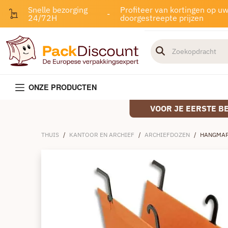
Snelle bezorging
Profiteer van kortingen op u
-
24/72H
doorgestreepte prijzen
ONZE PRODUCTEN
VOOR JE EERSTE B
THUIS
/
KANTOOR EN ARCHIEF
/
ARCHIEFDOZEN
/
HANGMAP