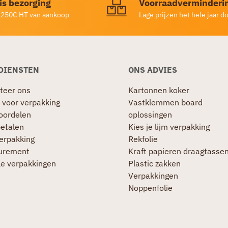
is bezorging
Voorraadverminderi
 250€ HT van aankoop
Lage prijzen het hele jaar d
DIENSTEN
ONS ADVIES
teer ons
Kartonnen koker
 voor verpakking
Vastklemmen board
oordelen
oplossingen
betalen
Kies je lijm verpakking
verpakking
Rekfolie
urement
Kraft papieren draagtasse
le verpakkingen
Plastic zakken
Verpakkingen
Noppenfolie