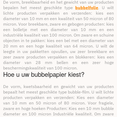
helpen onze dempings- en
De vorm, breekbaarheid en het gewicht van uw producten
beschermingsoplossingen u tijd en geld te
bepalen het meest geschikte type
bubbelfolie
. U wilt
besparen door de kosten voor vervanging en
retournering te minimaliseren.
lichte producten verpakken en verzenden: kies een
diameter van 10 mm en een kwaliteit van 50 micron of 80
Hoofdstuk 4: Hoe Packdiscount uw
micron. Voor breekbare, zware en gebogen producten: kies
verzendproces kan optimaliseren
een bolletje met een diameter van 10 mm en een
industriële kwaliteit van 100 micron. Om zware en schuine
objecten in te pakken: kies een bel met een diameter van
Behoefteanalyse
: ons team van experts zal u helpen
met uw behoeften. uw specifieke behoeften op het
20 mm en een hoge kwaliteit van 64 micron. U wilt de
gebied van demping en transportbescherming
leegte in uw pakketten opvullen, uw zeer breekbare en
beoordelen, en kies de oplossingen die het beste bij
zeer zware producten verpakken en blokkeren: kies een
uw behoeften passen uw activiteit.
diameter van 28 mm bellen en een zeer hoge
Training en klantenondersteuning
: we bieden
beschermingskwaliteit van 100 micron.
uitgebreide training en klantenondersteuning om u
Hoe u uw bubbelpapier kiest?
op weg te helpen. implementeren en implementeren
optimaliseer het gebruik van onze dempings- en
beschermingsoplossingen in uw verzendproces.
De vorm, kwetsbaarheid en gewicht van uw producten
Continu innoveren
: bij Packdiscount zijn we
bepaalt het meest geschikte type bubble-film. U wilt lichte
voortdurend in beweging. het onderzoeken van
producten verpakken en verzenden: Kies een diameter
nieuwe technologieën en nieuwe materialen om onze
van 10 mm en 50 micron of 80 micron. Voor fragiele,
dempings- en beschermingsoplossingen te
verbeteren en te allen tijde optimale bescherming te
zware en hoge hoeken Producten: Kies een 10 mm bubble
garanderen. uw zendingen.
diameter en 100 micron Industriële kwaliteit. Om zware