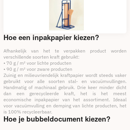
Kartonnen beschermhoeken
: deze voorgevormde,
versterkte kartonnen hoeken bescherm de hoeken
en randen van producten tegen schokken en stoten
tijdens transport.
Hoofdstuk 3: De voordelen van
Hoe een inpakpapier kiezen?
Packdiscount-oplossingen voor wiggen
en bescherming
Afhankelijk van het te verpakken product worden
verschillende soorten kraft gebruikt:
Veiligheid Maximaal
: Onze dempings- en
• 70 g / m² voor lichte producten
beschermingsoplossingen zijn ontworpen om het
• 90 g / m² voor zware producten
risico op schade en verlies tijdens transport te
minimaliseren en zo de veiligheid te garanderen. van
Zuinig en milieuvriendelijk kraftpapier wordt steeds vaker
uw producten tot hun eindbestemming.
gebruikt voor alle soorten stal- en vacuümvullingen.
Handmatig of machinaal gebruik. Drie keer minder dicht
Veelzijdigheid en aanpassingsvermogen
: Of u nu
breekbare artikelen, zware producten of grote
dan een gerecycleerde kraft, het is het meest
pakketten verzendt, onze dempings- en
economische inpakpapier van het assortiment. Ideaal
beschermingsoplossingen passen zich aan uw
voor vacuümvulling en demping van lichte producten, het
behoeften aan. alle soorten producten en
verpakkingen.
is 100% recycleerbaar.
Hoe je bubbeldocument kiezen?
Efficiëntie Operationeel: Door het aantal
schadegevallen tijdens transport te verminderen,