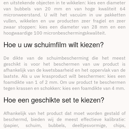
Hoofdstuk 5: Getuigenissen van
en uitstekende objecten in te wikkelen: kies een diameter
van bubbels van 20 mm en van hoge kwaliteit 64
tevreden klanten
micronweerstand. U wilt het vacuüm in uw pakketten
vullen, wikkelen en uw producten zeer fragiel en zeer
Ontdek hoe onze klanten hun bedrijf hebben
zwaar stoppen: kies een diameter van 28 mm en een
geoptimaliseerd. hun verzendproces en verbeterde deze.
hoogwaardige 100 micronbeschermingskwaliteit.
beveiliging van hun zendingen dankzij de dempings- en
beschermingsoplossingen van Packdiscount. Hun
Hoe u uw schuimfilm wilt kiezen?
getuigenissen weerspiegelen de positieve impact die onze
oplossingen hebben gehad op hun bedrijfs- en
klanttevredenheid.
De dikte van de schuimbescherming die het meest
geschikt is voor het beschermen van uw product is
afhankelijk van de kwetsbaarheid en het oppervlak van de
laatste. Als u uw krasproduct wilt beschermen: kies een
foamdikte van 1 of 2 mm. Om uw product te beschermen
tegen krassen en schokken: kies een foamdikte van 4 mm.
Hoe een geschikte set te kiezen?
Afhankelijk van het product dat moet worden gestald of
beschermd, bieden wij de meest effectieve kalibratie:
(papier, schuim, bubbels, deeltjesvormige, chips,