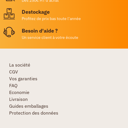
Dès 250€ HT d’achat
Destockage
Profitez de prix bas toute l’année
Besoin d'aide ?
Un service client à votre écoute
La société
CGV
Vos garanties
FAQ
Economie
Livraison
Guides emballages
Protection des données