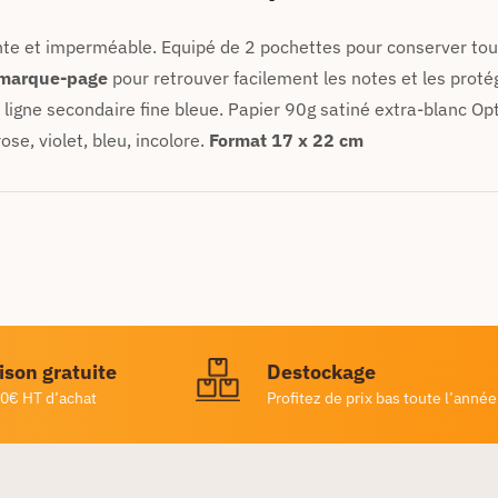
nte et imperméable. Equipé de 2 pochettes pour conserver to
 marque-page
pour retrouver facilement les notes et les proté
et ligne secondaire fine bleue. Papier 90g satiné extra-blanc Op
rose, violet, bleu, incolore.
Format 17 x 22 cm
ison gratuite
Destockage
0€ HT d’achat
Profitez de prix bas toute l’année