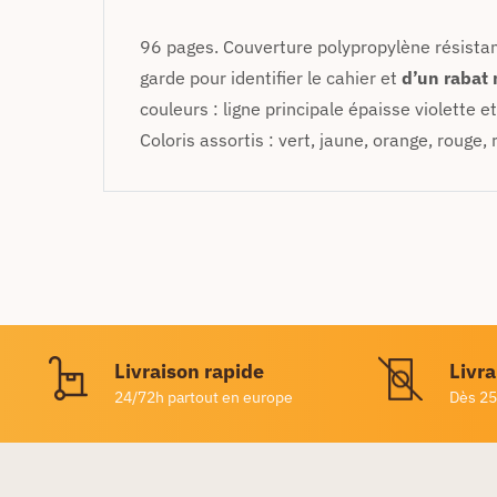
96 pages. Couverture polypropylène résista
garde pour identifier le cahier et
d’un rabat
couleurs : ligne principale épaisse violette 
Coloris assortis : vert, jaune, orange, rouge, 
Livraison rapide
Livra
24/72h partout en europe
Dès 25