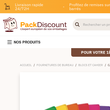
Livraison rapide
Profitez de remises sur
-
24/72H
barrés
NOS PRODUITS
POUR VOTRE 1
ACCUEIL
/
FOURNITURES DE BUREAU
/
BLOCS ET CAHIER
/
C