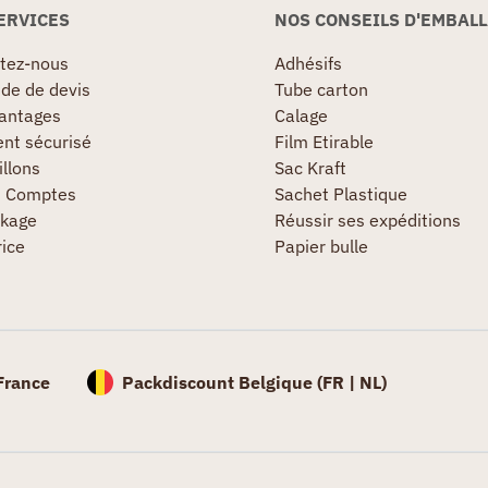
ERVICES
NOS CONSEILS D'EMBAL
tez-nous
Adhésifs
e de devis
Tube carton
antages
Calage
nt sécurisé
Film Etirable
llons
Sac Kraft
s Comptes
Sachet Plastique
kage
Réussir ses expéditions
rice
Papier bulle
France
Packdiscount Belgique (
FR |
NL)