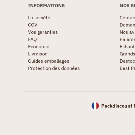
INFORMATIONS
NOS S
La société
Contac
CGV
Demand
Vos garanties
Nos av
FAQ
Paieme
Economie
Echanti
Livraison
Grand
Guides emballages
Destoc
Protection des données
Best P
Packdiscount 