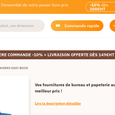
 l'ensemble de votre panier hors prix
-10%
dès
300€HT
Commande rapide
ÈRE COMMANDE -10% + LIVRAISON OFFERTE DÈS 149€HT
AHIERS EASY BOOK
Vos fournitures de bureau et papeterie a
meilleur prix !
Lire la description détaillée