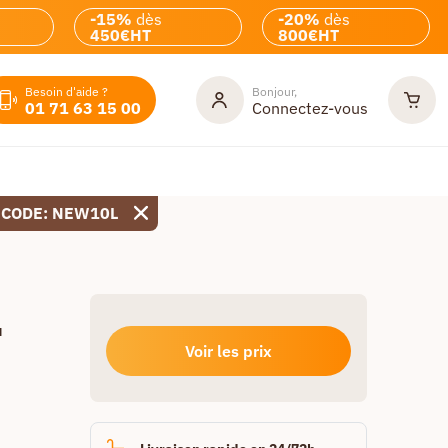
-15%
dès
-20%
dès
450€HT
800€HT
Besoin d'aide ?
Bonjour,
01 71 63 15 00
Connectez-vous
 CODE: NEW10L
u
Voir les prix