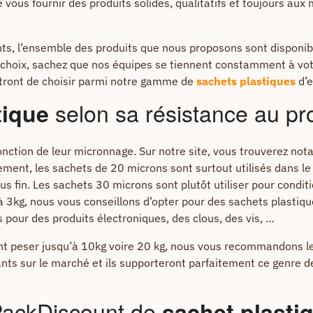
 vous fournir des produits solides, qualitatifs et toujours aux 
ts, l’ensemble des produits que nous proposons sont disponible
 choix, sachez que nos équipes se tiennent constamment à votr
ttront de choisir parmi notre gamme de
sachets plastiques
d’e
selon sa résistance au pro
tique
fonction de leur micronnage. Sur notre site, vous trouverez n
nt, les sachets de 20 microns sont surtout utilisés dans le tex
plus fin. Les sachets 30 microns sont plutôt utiliser pour condit
’à 3kg, nous vous conseillons d’opter pour des sachets plasti
s pour des produits électroniques, des clous, des vis, …
nt peser jusqu’à 10kg voire 20 kg, nous vous recommandons le
ants sur le marché et ils supporteront parfaitement ce genre de c
 PackDiscount de
sachet plasti