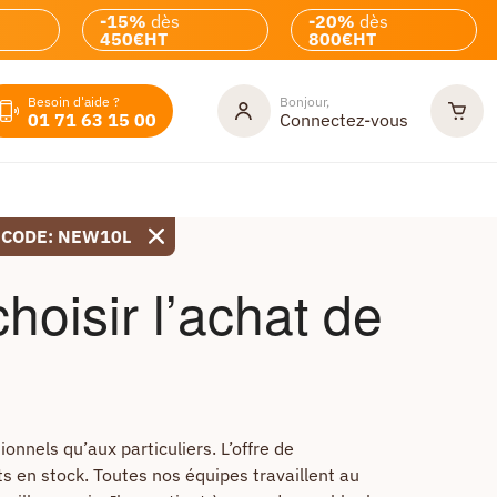
-15%
dès
-20%
dès
450€HT
800€HT
Besoin d'aide ?
Bonjour,
01 71 63 15 00
Connectez-vous
 CODE: NEW10L
hoisir l’achat de
onnels qu’aux particuliers. L’offre de
 en stock. Toutes nos équipes travaillent au