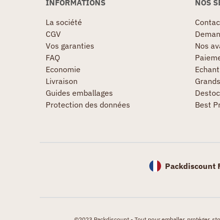
INFORMATIONS
NOS S
La société
Contac
CGV
Demand
Vos garanties
Nos av
FAQ
Paieme
Economie
Echanti
Livraison
Grand
Guides emballages
Destoc
Protection des données
Best P
Packdiscount 
©2023 Packdiscount - Tout pour emballer, protéger, stock