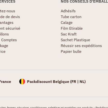
ERVICES
NOS CONSEILS D'EMBAL
tez-nous
Adhésifs
e de devis
Tube carton
antages
Calage
nt sécurisé
Film Etirable
llons
Sac Kraft
s Comptes
Sachet Plastique
kage
Réussir ses expéditions
rice
Papier bulle
France
Packdiscount Belgique (
FR |
NL)
er, fermer, sécuriser, conditionner, palettiser et expédier vos produits - Packdisco